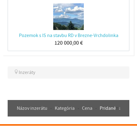
Pozemok s IS na stavbu RD v Brezne-Vrchdolinka
120 000,00
€
Inzeráty
Názov inzerátu
Kategória
Cena
Pridané