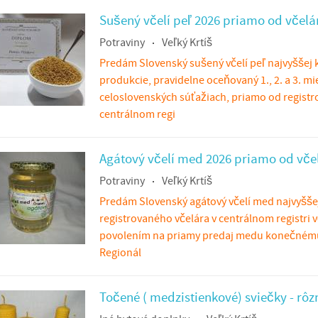
Sušený včelí peľ 2026 priamo od včelá
Potraviny
Veľký Krtíš
Predám Slovenský sušený včelí peľ najvyššej kv
produkcie, pravidelne oceňovaný 1., 2. a 3. m
celoslovenských súťažiach, priamo od registr
centrálnom regi
Agátový včelí med 2026 priamo od vče
Potraviny
Veľký Krtíš
Predám Slovenský agátový včelí med najvyššej
registrovaného včelára v centrálnom registri vč
povolením na priamy predaj medu konečnému
Regionál
Točené ( medzistienkové) sviečky - rôz