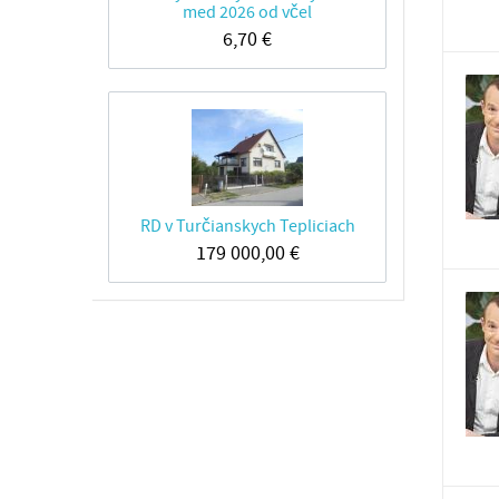
med 2026 od včel
6,70
€
RD v Turčianskych Tepliciach
179 000,00
€