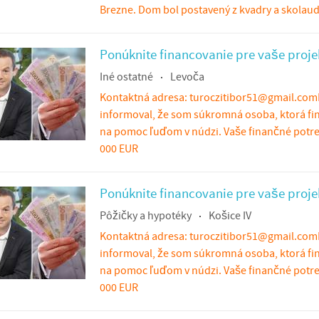
Brezne. Dom bol postavený z kvadry a skolaud
Ponúknite financovanie pre vaše proje
Iné ostatné
Levoča
Kontaktná adresa: turoczitibor51@gmail.com
informoval, že som súkromná osoba, ktorá fi
na pomoc ľuďom v núdzi. Vaše finančné potre
000 EUR
Ponúknite financovanie pre vaše proje
Pôžičky a hypotéky
Košice IV
Kontaktná adresa: turoczitibor51@gmail.com
informoval, že som súkromná osoba, ktorá fi
na pomoc ľuďom v núdzi. Vaše finančné potre
000 EUR