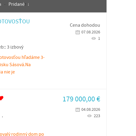
a
Pridané
HOTOVOSŤOU
Cena dohodou
07.08.2026
1
eb::
3 izbový
hotovosťou hľadáme 3-
dlisku Sásová.Na
a nie je
179 000,00
€
04.08.2026
223
hovalý rodinný dom po