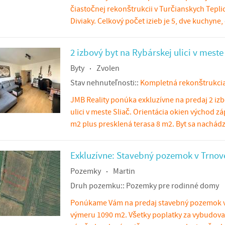
čiastočnej rekonštrukcii v Turčianskych Teplic
Diviaky. Celkový počet izieb je 5, dve kuchyne,
2 izbový byt na Rybárskej ulici v meste
Byty
Zvolen
Stav nehnuteľnosti::
Kompletná rekonštrukci
JMB Reality ponúka exkluzívne na predaj 2 izb
ulici v meste Sliač. Orientácia okien východ z
m2 plus presklená terasa 8 m2. Byt sa nachád
Exkluzívne: Stavebný pozemok v Trnove
Pozemky
Martin
Druh pozemku::
Pozemky pre rodinné domy
Ponúkame Vám na predaj stavebný pozemok 
výmeru 1090 m2. Všetky poplatky za vybudovan