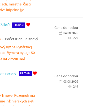
iach, miestnej časti
 dve kúpelne (je
 Sliač
PREDÁM
Cena dohodou
04.08.2026
229
a
Počet izieb::
2 izbový
ový byt na Rybárskej
ápad. Výmera bytu je 50
za na prvom nad
 - rezerv
PREDÁM
Cena dohodou
03.08.2026
249
v Trnove. Pozemok má
ie inžinierskych sietí