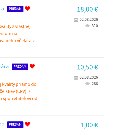
18,00
€
ra
PREDÁM
02.08.2026
310
ality z vlastnej
iestom na
ovaného včelára v
10,50
€
lára
PREDÁM
02.08.2026
288
 kvality priamo do
elstiev (CRV), s
 spotrebiteľovi od
1,00
€
ne
PREDÁM