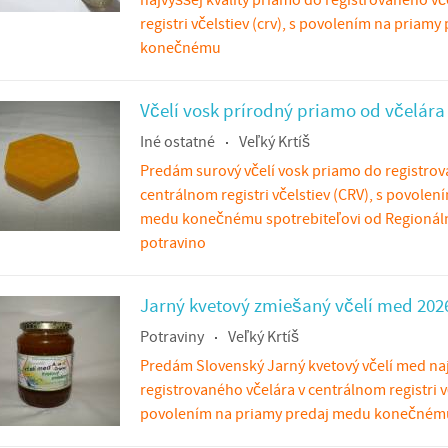
najvyššej kvality priamo do registrovaného vč
registri včelstiev (crv), s povolením na priam
konečnému
Včelí vosk prírodný priamo od včelára
Iné ostatné
Veľký Krtíš
Predám surový včelí vosk priamo do registrov
centrálnom registri včelstiev (CRV), s povolen
medu konečnému spotrebiteľovi od Regionálne
potravino
Jarný kvetový zmiešaný včelí med 202
Potraviny
Veľký Krtíš
Predám Slovenský Jarný kvetový včelí med naj
registrovaného včelára v centrálnom registri vč
povolením na priamy predaj medu konečnému 