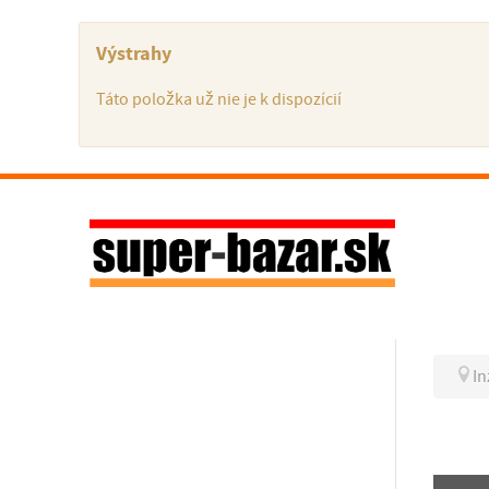
Výstrahy
Táto položka už nie je k dispozícií
In