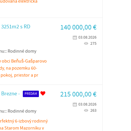
udovaná elektrická
140 000,00
€
 3251m2 s RD
03.08.2026
275
mu::
Rodinné domy
 v obci Beňuš-Gašparovo
rody, na pozemku 60-
okoj, priestor a pr
215 000,00
€
 Brezne -
PREDÁM
03.08.2026
263
mu::
Rodinné domy
rfektný 6-izbový rodinný
na Starom Mazorníku v