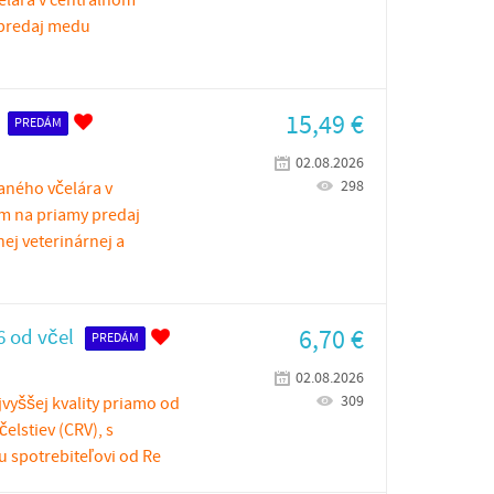
elára v centrálnom
y predaj medu
15,49
€
PREDÁM
02.08.2026
298
aného včelára v
ím na priamy predaj
j veterinárnej a
6,70
€
6 od včel
PREDÁM
02.08.2026
309
vyššej kvality priamo od
elstiev (CRV), s
spotrebiteľovi od Re