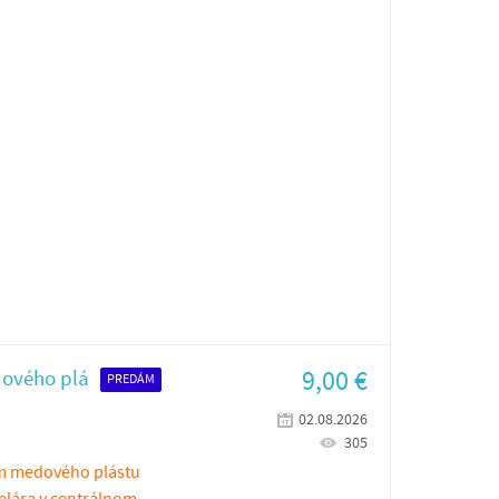
9,00
€
dového plá
PREDÁM
02.08.2026
305
om medového plástu