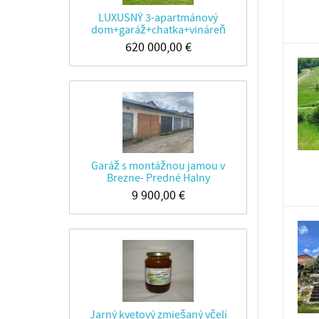
LUXUSNÝ 3-apartmánový
dom+garáž+chatka+vináreň
620 000,00
€
Garáž s montážnou jamou v
Brezne- Predné Halny
9 900,00
€
Jarný kvetový zmiešaný včelí