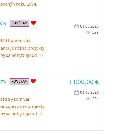
ovaný v roku 1984.
kty
PONÚKAM
03.08.2026
273
Rád by som vás
nancuje rôzne projekty
by sa pohybujú od 10
1 000,00
€
kty
PONÚKAM
03.08.2026
254
Rád by som vás
nancuje rôzne projekty
by sa pohybujú od 10