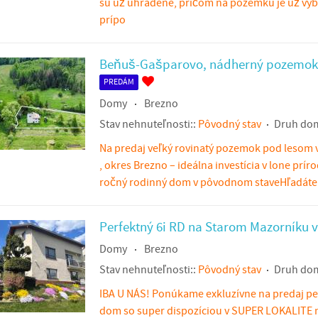
sú už uhradené, pričom na pozemku je už vyb
prípo
Beňuš-Gašparovo, nádherný pozemok
PREDÁM
Domy
Brezno
Stav nehnuteľnosti::
Pôvodný stav
Druh do
Na predaj veľký rovinatý pozemok pod lesom
, okres Brezno – ideálna investícia v lone prí
ročný rodinný dom v pôvodnom staveHľadáte p
Perfektný 6i RD na Starom Mazorníku v
Domy
Brezno
Stav nehnuteľnosti::
Pôvodný stav
Druh do
IBA U NÁS! Ponúkame exkluzívne na predaj pe
dom so super dispozíciou v SUPER LOKALITE 