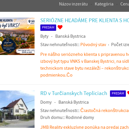
Názov inzerátu
Kategória
Cen
SERIÓZNE HĽADÁME PRE KLIENTA S 
PREDÁM
Byty
Banská Bystrica
Stav nehnuteľnosti::
Pôvodný stav
Počet izi
Pre nášho seriózneho klienta s pripravenou 
izbový byt typu VNKS v Banskej Bystrici, na sí
technickom stave bytu nezáleží – rekonštrukci
podmienkou.Čo
RD v Turčianskych Tepliciach
PREDÁM
Domy
Banská Bystrica
Stav nehnuteľnosti::
Čiastočná rekonštrukcia
Druh domu::
Rodinné domy
JMB Reality exkluzívne ponúka na predaj zac