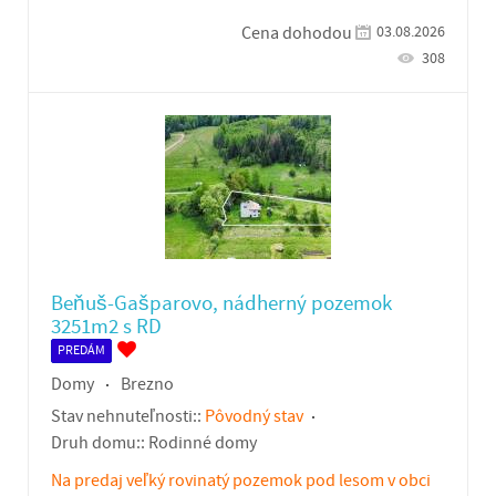
03.08.2026
Cena dohodou
308
Beňuš-Gašparovo, nádherný pozemok
3251m2 s RD
PREDÁM
Domy
Brezno
Stav nehnuteľnosti::
Pôvodný stav
Druh domu::
Rodinné domy
Na predaj veľký rovinatý pozemok pod lesom v obci