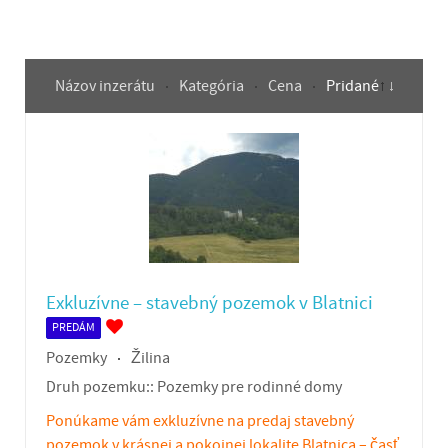
Názov inzerátu
Kategória
Cena
Pridané
Exkluzívne – stavebný pozemok v Blatnici
PREDÁM
Pozemky
Žilina
Druh pozemku::
Pozemky pre rodinné domy
Ponúkame vám exkluzívne na predaj stavebný
pozemok v krásnej a pokojnej lokalite Blatnica – časť