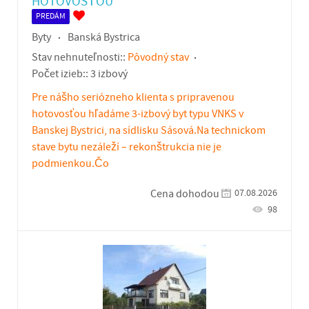
HOTOVOSŤOU
PREDÁM
Byty
Banská Bystrica
Stav nehnuteľnosti::
Pôvodný stav
Počet izieb::
3 izbový
Pre nášho seriózneho klienta s pripravenou
hotovosťou hľadáme 3-izbový byt typu VNKS v
Banskej Bystrici, na sídlisku Sásová.Na technickom
stave bytu nezáleží – rekonštrukcia nie je
podmienkou.Čo
07.08.2026
Cena dohodou
98