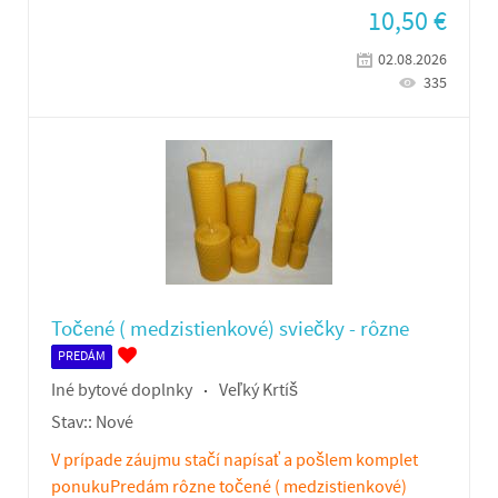
10,50
€
02.08.2026
335
Točené ( medzistienkové) sviečky - rôzne
PREDÁM
Iné bytové doplnky
Veľký Krtíš
Stav::
Nové
V prípade záujmu stačí napísať a pošlem komplet
ponukuPredám rôzne točené ( medzistienkové)