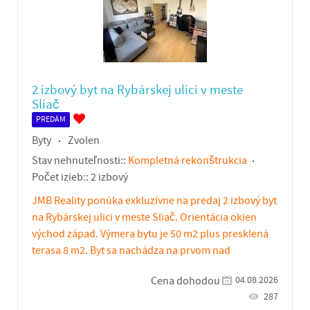
2 izbový byt na Rybárskej ulici v meste
Sliač
PREDÁM
Byty
Zvolen
Stav nehnuteľnosti::
Kompletná rekonštrukcia
Počet izieb::
2 izbový
JMB Reality ponúka exkluzívne na predaj 2 izbový byt
na Rybárskej ulici v meste Sliač. Orientácia okien
východ západ. Výmera bytu je 50 m2 plus presklená
terasa 8 m2. Byt sa nachádza na prvom nad
04.08.2026
Cena dohodou
287