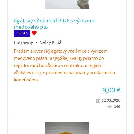
Agátový včelí med 2026 s výrezom
medového plá
PREDÁM
Potraviny
Veľký Krtíš
Predám slovenský agátový včelí med s výrezom
medového plástu najvyššej kvality priamo do
registrovaného včelára v centrálnom registri
včelstiev (crv), s povolením na priamy predaj medu
konečnému
9,00
€
02.08.2026
349