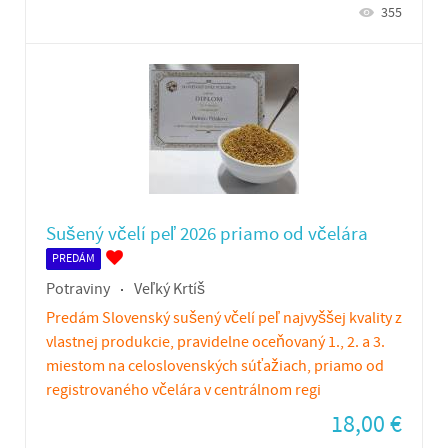
355
Sušený včelí peľ 2026 priamo od včelára
PREDÁM
Potraviny
Veľký Krtíš
Predám Slovenský sušený včelí peľ najvyššej kvality z
vlastnej produkcie, pravidelne oceňovaný 1., 2. a 3.
miestom na celoslovenských súťažiach, priamo od
registrovaného včelára v centrálnom regi
18,00
€