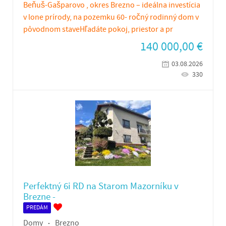
Beňuš-Gašparovo , okres Brezno – ideálna investícia
v lone prírody, na pozemku 60- ročný rodinný dom v
pôvodnom staveHľadáte pokoj, priestor a pr
140 000,00
€
03.08.2026
330
Perfektný 6i RD na Starom Mazorníku v
Brezne -
PREDÁM
Domy
Brezno