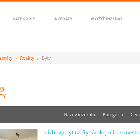
KATEGORIE
INZERÁTY
VLOŽIŤ INZERÁT
zeráty
Reality
Byty
TY
Názov inzerátu
Kategória
Cen
2 izbový byt na Rybárskej ulici v meste