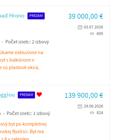
39 000,00
€
 nad Hrono
PREDÁM
03.07.2026
695
Počet izieb::
2 izbový
núkame exkluzívne na
byt s balkónom v
e sú plastové okná,
139 900,00
€
oggiou
PREDÁM
29.06.2026
824
a
Počet izieb::
1 izbový
bový byt po kompletnej
nskej Bystrici. Byt má
z 8 v zateplen