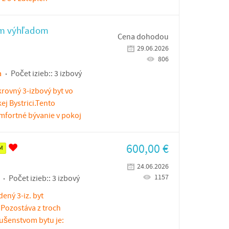
ým výhľadom
Cena dohodou
29.06.2026
806
a
Počet izieb::
3 izbový
rovný 3-izbový byt vo
ej Bystrici.Tento
mfortné bývanie v pokoj
600,00
€
M
24.06.2026
1157
Počet izieb::
3 izbový
ený 3-iz. byt
. Pozostáva z troch
lušenstvom bytu je: