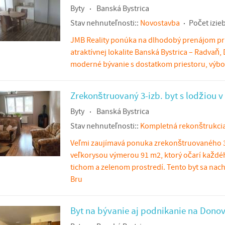
Byty
Banská Bystrica
Stav nehnuteľnosti::
Novostavba
Počet izieb
JMB Reality ponúka na dlhodobý prenájom pri
atraktívnej lokalite Banská Bystrica – Radvaň,
moderné bývanie s dostatkom priestoru, výb
Zrekonštruovaný 3-izb. byt s lodžiou v
Byty
Banská Bystrica
Stav nehnuteľnosti::
Kompletná rekonštrukci
Veľmi zaujímavá ponuka zrekonštruovaného 3
veľkorysou výmerou 91 m2, ktorý očarí každéh
tichom a zelenom prostredí. Tento byt sa na
Bru
Byt na bývanie aj podnikanie na Dono