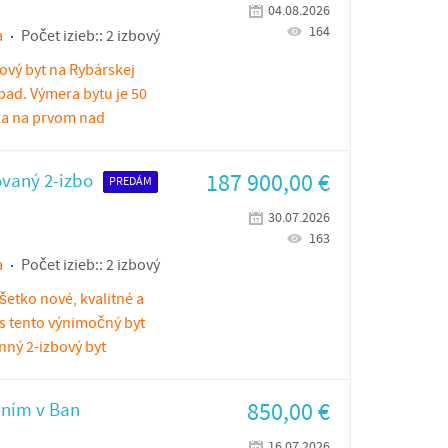
04.08.2026
164
a
Počet izieb::
2 izbový
ový byt na Rybárskej
ápad. Výmera bytu je 50
za na prvom nad
187 900,00
€
vaný 2-izbo
PREDÁM
30.07.2026
163
a
Počet izieb::
2 izbový
všetko nové, kvalitné a
s tento výnimočný byt
nný 2-izbový byt
850,00
€
aním v Ban
16.07.2026