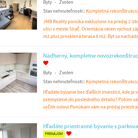
Byty
Zvolen
Stav nehnuteľnosti::
Kompletná rekonštrukci
JMB Reality ponúka exkluzívne na predaj 2 izb
ulici v meste Sliač. Orientácia okien východ z
m2 plus presklená terasa 8 m2. Byt sa nachád
Nádherný, kompletne novozrekonštruo
Byty
Zvolen
Stav nehnuteľnosti::
Kompletná rekonštrukci
Hľadáte bývanie bez ďalších investícií, kde je 
premyslené do posledného detailu? Potom vá
určite osloví.Ponúkam vám na predaj priestra
Hľadáte priestranné bývanie s parkov
PRENÁJOM