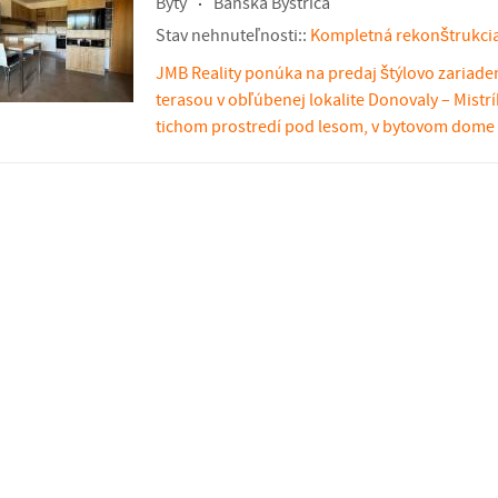
Byty
Banská Bystrica
Stav nehnuteľnosti::
Kompletná rekonštrukci
JMB Reality ponúka na predaj štýlovo zariaden
terasou v obľúbenej lokalite Donovaly – Mistrí
tichom prostredí pod lesom, v bytovom dome 