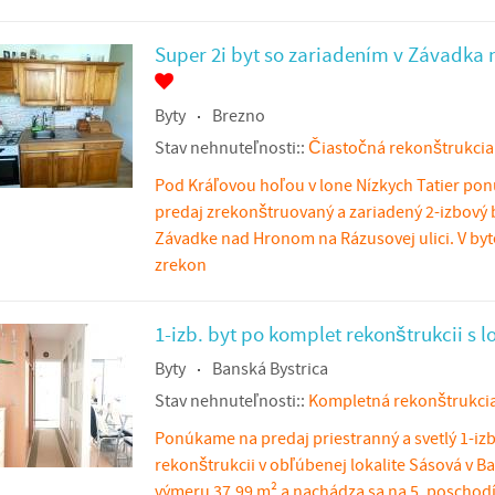
Super 2i byt so zariadením v Závadka
Byty
Brezno
Stav nehnuteľnosti::
Čiastočná rekonštrukcia
Pod Kráľovou hoľou v lone Nízkych Tatier po
predaj zrekonštruovaný a zariadený 2-izbový 
Závadke nad Hronom na Rázusovej ulici. V byt
zrekon
1-izb. byt po komplet rekonštrukcii s l
Byty
Banská Bystrica
Stav nehnuteľnosti::
Kompletná rekonštrukci
Ponúkame na predaj priestranný a svetlý 1-iz
rekonštrukcii v obľúbenej lokalite Sásová v Ba
výmeru 37,99 m² a nachádza sa na 5. poschodí 