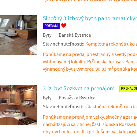
Slnečný 3-izbový byt s panoramatick
PREDÁM
Byty
Banská Bystrica
Stav nehnuteľnosti::
Kompletná rekonštrukci
Ponúkame na predaj priestranný a svetlý podk
vyhľadávanej lokalite Pršianska terasa v Bansk
výnimočný byt s výmerou 90,83 m² ponúka ko
3-iz. byt Rozkvet na prenájom.
PRENÁJO
Byty
Považská Bystrica
Stav nehnuteľnosti::
Čiastočná rekonštrukcia
Ponúkame na prenájom veľký, slnečný a zariad
nachádzajúci sa v tichej časti sídliska Rozkvet
obytných miestností a príslušenstva, kde prís