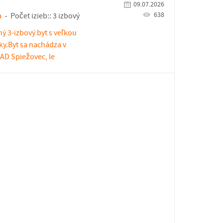
09.07.2026
638
a
Počet izieb::
3 izbový
ý 3-izbový byt s veľkou
ky.Byt sa nachádza v
AD Spiežovec, le