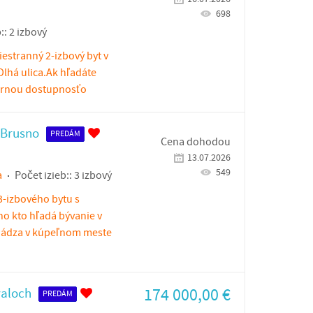
698
::
2 izbový
estranný 2-izbový byt v
 Dlhá ulica.Ak hľadáte
ornou dostupnosťo
 Brusno
PREDÁM
Cena dohodou
13.07.2026
549
a
Počet izieb::
3 izbový
-izbového bytu s
o kto hľadá bývanie v
chádza v kúpeľnom meste
174 000,00
€
valoch
PREDÁM