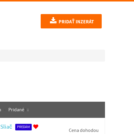
PRIDAŤ INZERÁT
a
Pridané
 Sliač
PREDÁM
Cena dohodou