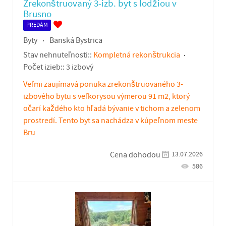
Zrekonštruovaný 3-izb. byt s lodžiou v
Brusno
PREDÁM
Byty
Banská Bystrica
Stav nehnuteľnosti::
Kompletná rekonštrukcia
Počet izieb::
3 izbový
Veľmi zaujímavá ponuka zrekonštruovaného 3-
izbového bytu s veľkorysou výmerou 91 m2, ktorý
očarí každého kto hľadá bývanie v tichom a zelenom
prostredí. Tento byt sa nachádza v kúpeľnom meste
Bru
13.07.2026
Cena dohodou
586