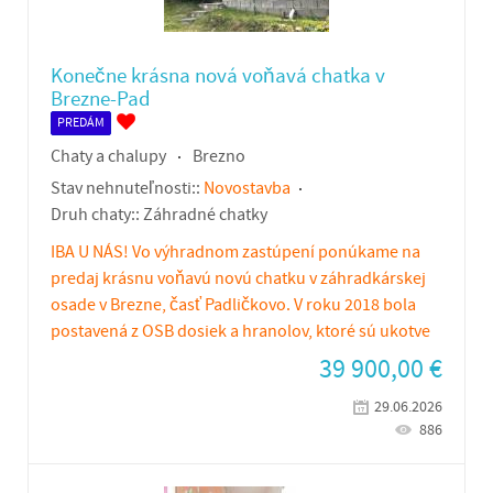
Konečne krásna nová voňavá chatka v
Brezne-Pad
PREDÁM
Chaty a chalupy
Brezno
Stav nehnuteľnosti::
Novostavba
Druh chaty::
Záhradné chatky
IBA U NÁS! Vo výhradnom zastúpení ponúkame na
predaj krásnu voňavú novú chatku v záhradkárskej
osade v Brezne, časť Padličkovo. V roku 2018 bola
postavená z OSB dosiek a hranolov, ktoré sú ukotve
39 900,00
€
29.06.2026
886