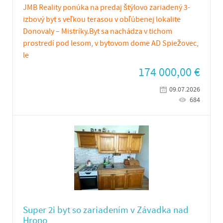
JMB Reality ponúka na predaj štýlovo zariadený 3-
izbový byt s veľkou terasou v obľúbenej lokalite
Donovaly – Mistríky.Byt sa nachádza v tichom
prostredí pod lesom, v bytovom dome AD Spiežovec,
le
174 000,00
€
09.07.2026
684
Super 2i byt so zariadením v Závadka nad
Hrono