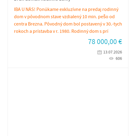
IBA U NÁS! Ponúkame exkluzívne na predaj rodinný
dom v pôvodnom stave vzdialený 10 min. pešo od
centra Brezna. Pôvodný dom bol postavený v 30.-tych
rokoch a prístavba v r. 1980. Rodinný dom s prí
78 000,00
€
13.07.2026
606