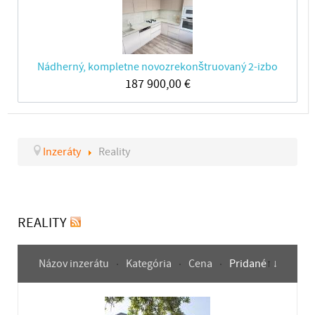
Nádherný, kompletne novozrekonštruovaný 2-izbo
187 900,00
€
Inzeráty
Reality
REALITY
Názov inzerátu
Kategória
Cena
Pridané