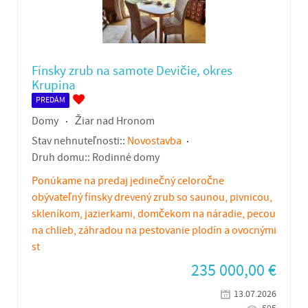
Fínsky zrub na samote Devičie, okres
Krupina
PREDÁM
Domy
Žiar nad Hronom
Stav nehnuteľnosti::
Novostavba
Druh domu::
Rodinné domy
Ponúkame na predaj jedinečný celoročne
obývateľný fínsky drevený zrub so saunou, pivnicou,
skleníkom, jazierkami, domčekom na náradie, pecou
na chlieb, záhradou na pestovanie plodín a ovocnými
st
235 000,00
€
13.07.2026