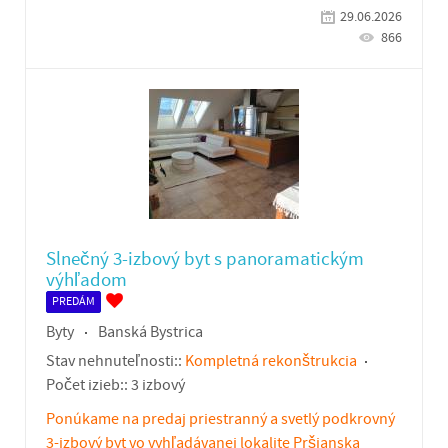
29.06.2026
866
Slnečný 3-izbový byt s panoramatickým
výhľadom
PREDÁM
Byty
Banská Bystrica
Stav nehnuteľnosti::
Kompletná rekonštrukcia
Počet izieb::
3 izbový
Ponúkame na predaj priestranný a svetlý podkrovný
3-izbový byt vo vyhľadávanej lokalite Pršianska