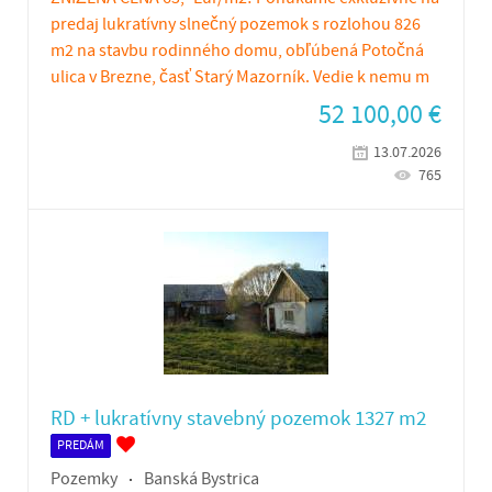
predaj lukratívny slnečný pozemok s rozlohou 826
m2 na stavbu rodinného domu, obľúbená Potočná
ulica v Brezne, časť Starý Mazorník. Vedie k nemu m
52 100,00
€
13.07.2026
765
RD + lukratívny stavebný pozemok 1327 m2
PREDÁM
Pozemky
Banská Bystrica