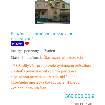
Penzión s celoročnou prevádzkou -
rezervované
PREDÁM
Hotely a penzióny
Zvolen
Stav nehnuteľnosti::
Čiastočná rekonštrukcia
JMB Reality Vám predstavuje výnimočnú príležitosť
vlastniť a prevádzkovať rodinný penzión s
celoročnou prevádzkou v srdci obľúbeného
kúpeľného mestečka Kováčová, len 4 km od
Zvolena.Tento udržiav
569 000,00
€
13.07.2026