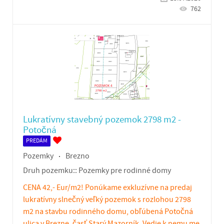
762
Lukratívny stavebný pozemok 2798 m2 -
Potočná
PREDÁM
Pozemky
Brezno
Druh pozemku::
Pozemky pre rodinné domy
CENA 42,- Eur/m2! Ponúkame exkluzívne na predaj
lukratívny slnečný veľký pozemok s rozlohou 2798
m2 na stavbu rodinného domu, obľúbená Potočná
ulica v Brezne, časť Starý Mazorník. Vedie k nemu me