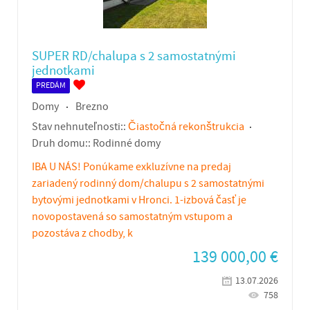
SUPER RD/chalupa s 2 samostatnými
jednotkami
PREDÁM
Domy
Brezno
Stav nehnuteľnosti::
Čiastočná rekonštrukcia
Druh domu::
Rodinné domy
IBA U NÁS! Ponúkame exkluzívne na predaj
zariadený rodinný dom/chalupu s 2 samostatnými
bytovými jednotkami v Hronci. 1-izbová časť je
novopostavená so samostatným vstupom a
pozostáva z chodby, k
139 000,00
€
13.07.2026
758