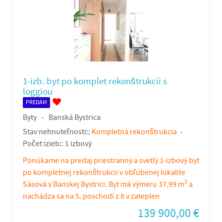
1-izb. byt po komplet rekonštrukcii s
loggiou
PREDÁM
Byty
Banská Bystrica
Stav nehnuteľnosti::
Kompletná rekonštrukcia
Počet izieb::
1 izbový
Ponúkame na predaj priestranný a svetlý 1-izbový byt
po kompletnej rekonštrukcii v obľúbenej lokalite
Sásová v Banskej Bystrici. Byt má výmeru 37,99 m² a
nachádza sa na 5. poschodí z 8 v zateplen
139 900,00
€