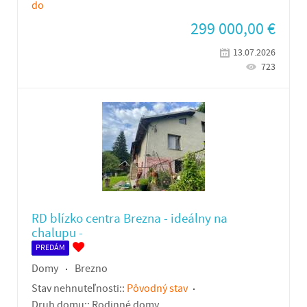
do
299 000,00
€
13.07.2026
723
RD blízko centra Brezna - ideálny na
chalupu -
PREDÁM
Domy
Brezno
Stav nehnuteľnosti::
Pôvodný stav
Druh domu::
Rodinné domy