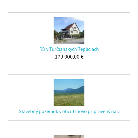
RD v Turčianskych Tepliciach
179 000,00
€
Stavebný pozemok v obci Trnovo pripravený na v