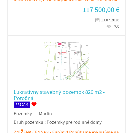
117 500,00
€
13.07.2026
760
Lukratívny stavebný pozemok 826 m2 -
Potočná
PREDÁM
Pozemky
Martin
Druh pozemku::
Pozemky pre rodinné domy
ZNÍŽENÁ CENA 63,- Eur/m2! Ponúkame exkluzívne na