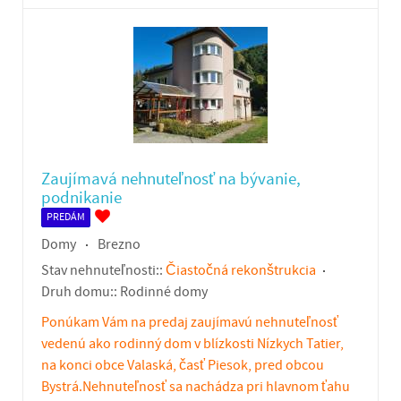
Zaujímavá nehnuteľnosť na bývanie,
podnikanie
PREDÁM
Domy
Brezno
Stav nehnuteľnosti::
Čiastočná rekonštrukcia
Druh domu::
Rodinné domy
Ponúkam Vám na predaj zaujímavú nehnuteľnosť
vedenú ako rodinný dom v blízkosti Nízkych Tatier,
na konci obce Valaská, časť Piesok, pred obcou
Bystrá.Nehnuteľnosť sa nachádza pri hlavnom ťahu