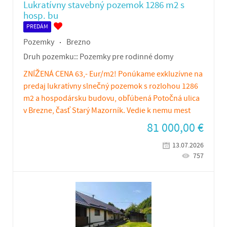
Lukratívny stavebný pozemok 1286 m2 s
hosp. bu
PREDÁM
Pozemky
Brezno
Druh pozemku::
Pozemky pre rodinné domy
ZNÍŽENÁ CENA 63,- Eur/m2! Ponúkame exkluzívne na
predaj lukratívny slnečný pozemok s rozlohou 1286
m2 a hospodársku budovu, obľúbená Potočná ulica
v Brezne, časť Starý Mazorník. Vedie k nemu mest
81 000,00
€
13.07.2026
757