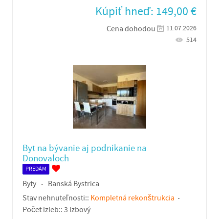
Kúpiť hneď:
149,00
€
11.07.2026
Cena dohodou
514
Byt na bývanie aj podnikanie na
Donovaloch
PREDÁM
Byty
Banská Bystrica
Stav nehnuteľnosti::
Kompletná rekonštrukcia
Počet izieb::
3 izbový