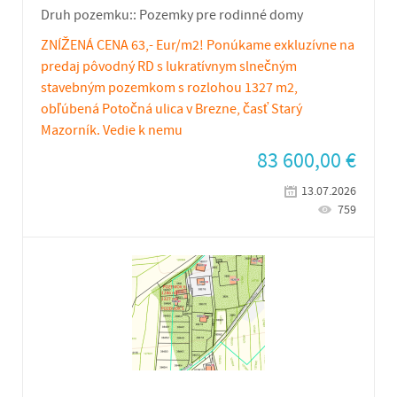
Druh pozemku::
Pozemky pre rodinné domy
ZNÍŽENÁ CENA 63,- Eur/m2! Ponúkame exkluzívne na
predaj pôvodný RD s lukratívnym slnečným
stavebným pozemkom s rozlohou 1327 m2,
obľúbená Potočná ulica v Brezne, časť Starý
Mazorník. Vedie k nemu
83 600,00
€
13.07.2026
759