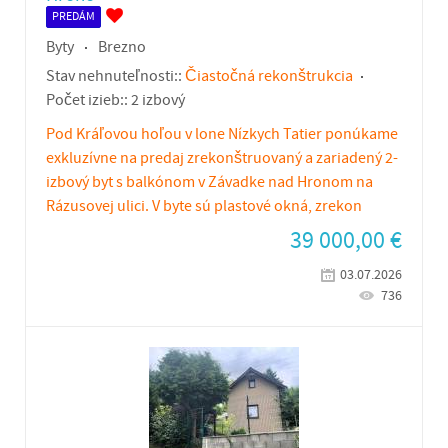
PREDÁM
Byty
Brezno
Stav nehnuteľnosti::
Čiastočná rekonštrukcia
Počet izieb::
2 izbový
Pod Kráľovou hoľou v lone Nízkych Tatier ponúkame
exkluzívne na predaj zrekonštruovaný a zariadený 2-
izbový byt s balkónom v Závadke nad Hronom na
Rázusovej ulici. V byte sú plastové okná, zrekon
39 000,00
€
03.07.2026
736