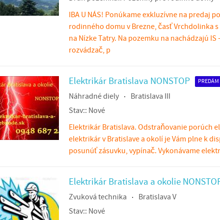
IBA U NÁS! Ponúkame exkluzívne na predaj p
rodinného domu v Brezne, časť Vrchdolinka 
na Nízke Tatry. Na pozemku na nachádzajú IS 
rozvádzač, p
Elektrikár Bratislava NONSTOP
PREDÁM
Náhradné diely
Bratislava III
Stav::
Nové
Elektrikár Bratislava. Odstraňovanie porúch el
elektrikár v Bratislave a okolí je Vám plne k di
posunúť zásuvku, vypínač. Vykonávame elektri
Elektrikár Bratislava a okolie NONSTO
Zvuková technika
Bratislava V
Stav::
Nové