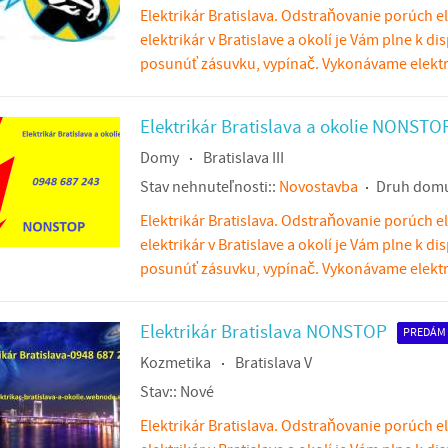
Elektrikár Bratislava. Odstraňovanie porúch el
elektrikár v Bratislave a okolí je Vám plne k di
posunúť zásuvku, vypínač. Vykonávame elektri
Elektrikár Bratislava a okolie NONSTO
Domy
Bratislava III
Stav nehnuteľnosti::
Novostavba
Druh domu
Elektrikár Bratislava. Odstraňovanie porúch el
elektrikár v Bratislave a okolí je Vám plne k di
posunúť zásuvku, vypínač. Vykonávame elektri
Elektrikár Bratislava NONSTOP
PREDÁM
Kozmetika
Bratislava V
Stav::
Nové
Elektrikár Bratislava. Odstraňovanie porúch el