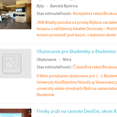
Byty
Banská Bystrica
Stav nehnuteľnosti::
Kompletná rekonštrukci
JMB Reality ponúka na predaj štýlovo zariaden
terasou v obľúbenej lokalite Donovaly – Mistrí
tichom prostredí pod lesom, v bytovom dome 
Ubytovanie pre študentky a študentov 
Ubytovanie
Nitra
Stav nehnuteľnosti::
Čiastočná rekonštrukcia
V Nitre ponúkame ubytovanie pre 1 - 2 študen
Univerzity Konštantína filozofa aj Slovenske
univerzity alebo stredných škôl na samosta
študentsk
Fínsky zrub na samote Devičie, okres 