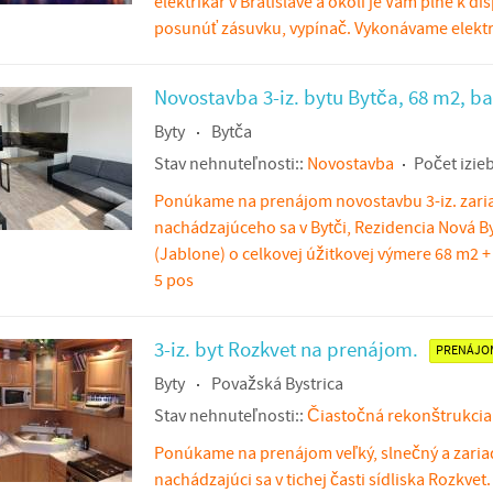
elektrikár v Bratislave a okolí je Vám plne k di
posunúť zásuvku, vypínač. Vykonávame elektri
Novostavba 3-iz. bytu Bytča, 68 m2, ba
Byty
Bytča
Stav nehnuteľnosti::
Novostavba
Počet izieb
Ponúkame na prenájom novostavbu 3-iz. zari
nachádzajúceho sa v Bytči, Rezidencia Nová B
(Jablone) o celkovej úžitkovej výmere 68 m2 + 
5 pos
3-iz. byt Rozkvet na prenájom.
PRENÁJO
Byty
Považská Bystrica
Stav nehnuteľnosti::
Čiastočná rekonštrukcia
Ponúkame na prenájom veľký, slnečný a zariad
nachádzajúci sa v tichej časti sídliska Rozkvet