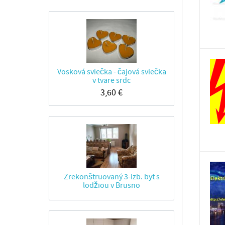
Vosková sviečka - čajová sviečka
v tvare srdc
3,60
€
Zrekonštruovaný 3-izb. byt s
lodžiou v Brusno