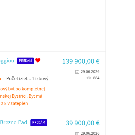
139 900,00
€
oggiou
PREDÁM
29.06.2026
884
a
Počet izieb::
1 izbový
bový byt po kompletnej
nskej Bystrici. Byt má
z 8 v zateplen
39 900,00
€
 Brezne-Pad
PREDÁM
29.06.2026