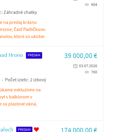
904
::
Záhradné chatky
e na predaj krásnu
rezne, časť Padličkovo.
anolov, ktoré sú ukotve
39 000,00
€
 nad Hrono
PREDÁM
03.07.2026
760
Počet izieb::
2 izbový
núkame exkluzívne na
byt s balkónom v
e sú plastové okná,
174 000,00
€
valoch
PREDÁM