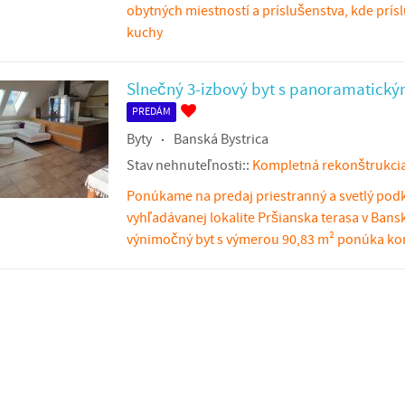
obytných miestností a príslušenstva, kde prís
kuchy
Slnečný 3-izbový byt s panoramatick
PREDÁM
Byty
Banská Bystrica
Stav nehnuteľnosti::
Kompletná rekonštrukci
Ponúkame na predaj priestranný a svetlý podk
vyhľadávanej lokalite Pršianska terasa v Bansk
výnimočný byt s výmerou 90,83 m² ponúka ko