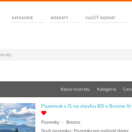
KATEGORIE
INZERÁTY
VLOŽIŤ INZERÁT
zeráty
Názov inzerátu
Kategória
Cen
Pozemok s IS na stavbu RD v Brezne-V
Pozemky
Brezno
Druh pozemku::
Pozemky pre rodinné domy