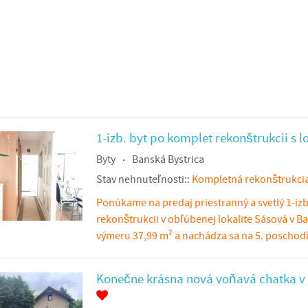
1-izb. byt po komplet rekonštrukcii s l
Byty
Banská Bystrica
Stav nehnuteľnosti::
Kompletná rekonštrukci
Ponúkame na predaj priestranný a svetlý 1-iz
rekonštrukcii v obľúbenej lokalite Sásová v Ba
výmeru 37,99 m² a nachádza sa na 5. poschodí 
Konečne krásna nová voňavá chatka v