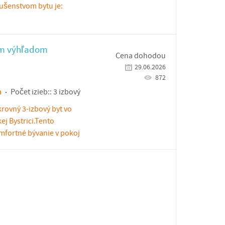
lušenstvom bytu je:
ým výhľadom
Cena dohodou
29.06.2026
872
a
Počet izieb::
3 izbový
rovný 3-izbový byt vo
ej Bystrici.Tento
mfortné bývanie v pokoj