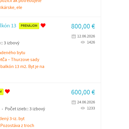
spozícií ak potrebujete
kárske, ele
800,00
€
lkón 13
PRENÁJOM
12.06.2026
1426
::
3 izbový
adeného bytu
ytča – Thurzove sady
balkón 13 m2. Byt je na
600,00
€
M
24.06.2026
1233
Počet izieb::
3 izbový
ený 3-iz. byt
. Pozostáva z troch