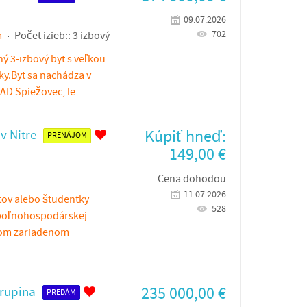
09.07.2026
702
a
Počet izieb::
3 izbový
ý 3-izbový byt s veľkou
ky.Byt sa nachádza v
AD Spiežovec, le
Kúpiť hneď:
v Nitre
PRENÁJOM
149,00
€
Cena dohodou
11.07.2026
tov alebo študentky
528
j poľnohospodárskej
tnom zariadenom
235 000,00
€
Krupina
PREDÁM