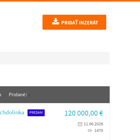
PRIDAŤ INZERÁT
a
Pridané
120 000,00
€
rchdolinka
PREDÁM
11.06.2026
1470