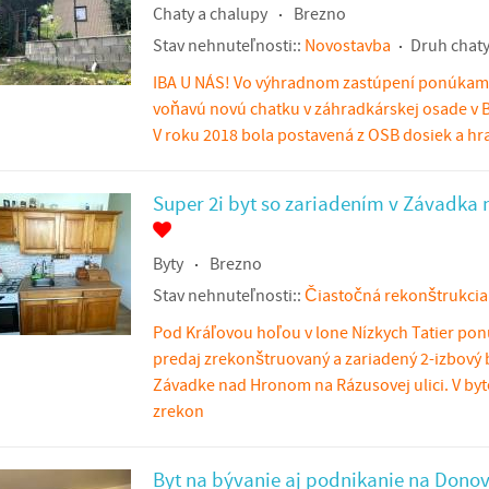
Chaty a chalupy
Brezno
Stav nehnuteľnosti::
Novostavba
Druh chaty
IBA U NÁS! Vo výhradnom zastúpení ponúkam
voňavú novú chatku v záhradkárskej osade v B
V roku 2018 bola postavená z OSB dosiek a hr
Super 2i byt so zariadením v Závadka
Byty
Brezno
Stav nehnuteľnosti::
Čiastočná rekonštrukcia
Pod Kráľovou hoľou v lone Nízkych Tatier po
predaj zrekonštruovaný a zariadený 2-izbový 
Závadke nad Hronom na Rázusovej ulici. V byt
zrekon
Byt na bývanie aj podnikanie na Dono