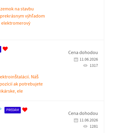
ozemok na stavbu
s prekrásnym výhľadom
- elektromerový
Cena dohodou
11.06.2026
1317
ektroinštalácií. Náš
spozícií ak potrebujete
kárske, ele
P
PREDÁM
Cena dohodou
11.06.2026
1281